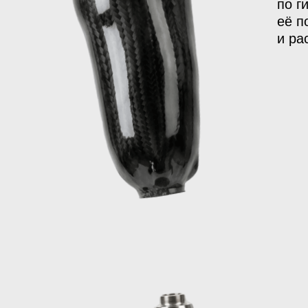
по г
её п
и ра