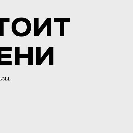
ТОИТ
ЕНИ
ьзы,