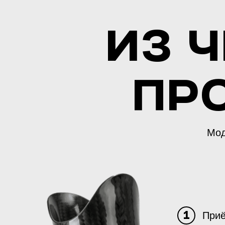
ИЗ 
ПР
Мод
Приё
1