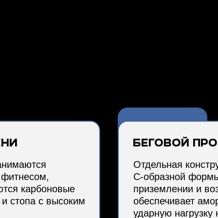
й образ жизни, занимаются спортом или
кам, изготавливаем специализированные
 прочности и энергосберегающими стопами.
ени
Беговой про
занимаются
Отдельная констру
 фитнесом,
С-образной формы
ются карбоновые
приземлении и во
 и стопа с высоким
обеспечивает амо
ударную нагрузку 