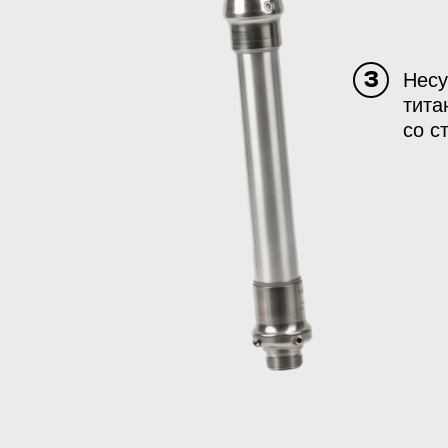
Несу
3
тита
со с