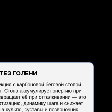
тез голени
кция с карбоновой беговой стопой
. Стопа аккумулирует энергию при
звращает её при отталкивании — это
ртизацию, динамику шага и снижает
на культю, суставы и позвоночник.