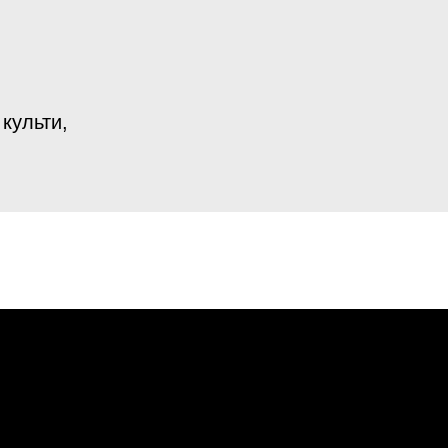
культи,
ни