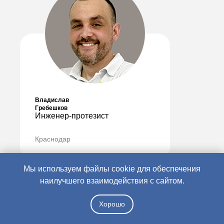
Владислав
Гребешков
Инженер-протезист
Краснодар
Мы используем файлы cookie для обеспечения
наилучшего взаимодействия с сайтом.
езд протезиста на дом в регионах присутствия
Помощь в по
Хорошо