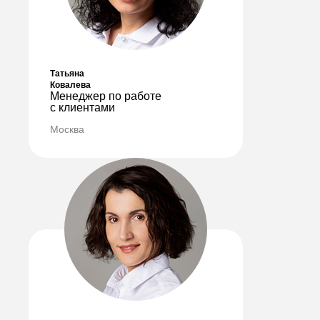
Татьяна
Персональный
Ковалева
Менеджер по работе
подход
с клиентами
Москва
Контролируем качество изделий
на всех стадиях производства
и даем безусловную гарантию
05