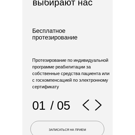
выбирают нас
Современное протезирование
рук и ног для взрослых и детей
Бесплатное
протезирование
Протезирование по индивидуальной
программе реабилитации за
собственные средства пациента или
с госкомпенсацией по электронному
сертификату
01
/ 05