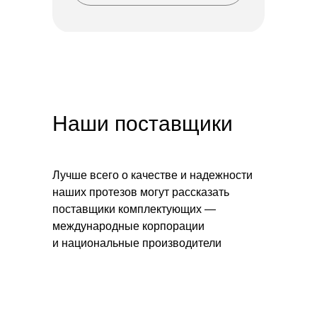
Наши поставщики
Качество
Лучше всего о качестве и надежности
и гарантия
наших протезов могут рассказать
поставщики комплектующих —
Мы не занимаемся массовым
международные корпорации
производством и разрабатываем
и национальные производители
протезы индивидуально для
каждого пациента