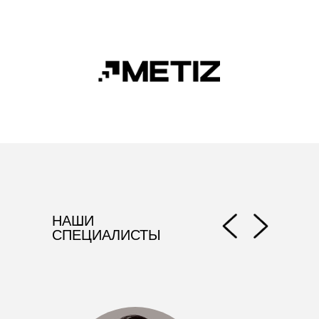
от консультации до получения
готового изделия и обучения
пользования им
03
Протезирование
НАШИ
рук и ног
СПЕЦИАЛИСТЫ